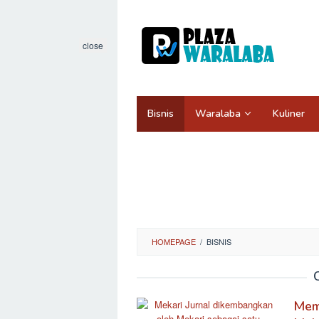
Skip
to
content
close
Bisnis
Waralaba
Kuliner
HOMEPAGE
/
BISNIS
Mem