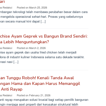
ari
ua Redaksi
Posted on
March 25, 2026
mbangan teknologi telah membawa perubahan besar dalam cara
s mengelola operasional sehari-hari. Proses yang sebelumnya
ukan secara manual kini dapat […]
chise Ayam Geprek vs Bangun Brand Sendiri:
a Lebih Menguntungkan?
ua Redaksi
Posted on
March 2, 2026
hise ayam geprek dan usaha fried chicken telah menjadi
ona di industri kuliner Indonesia selama satu dekade terakhir.
nasi nasi […]
gan Tunggu Roboh! Kenali Tanda Awal
angan Hama dan Kapan Harus Memanggil
 Anti Rayap
ua Redaksi
Posted on
February 21, 2026
nti rayap merupakan solusi krusial bagi setiap pemilik bangunan
ngin menjaga aset properti dari kerusakan struktural lebih