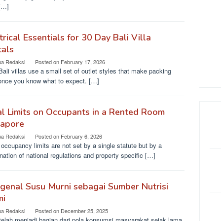
 […]
trical Essentials for 30 Day Bali Villa
tals
ua Redaksi
Posted on
February 17, 2026
ali villas use a small set of outlet styles that make packing
once you know what to expect. […]
l Limits on Occupants in a Rented Room
gapore
ua Redaksi
Posted on
February 6, 2026
ccupancy limits are not set by a single statute but by a
ation of national regulations and property specific […]
enal Susu Murni sebagai Sumber Nutrisi
mi
ua Redaksi
Posted on
December 25, 2025
telah menjadi bagian dari pola konsumsi masyarakat sejak lama.