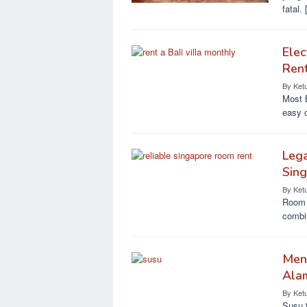
fatal.
Elec
Ren
By
Ket
Most B
easy 
Lega
Sin
By
Ket
Room o
combin
Meng
Ala
By
Ket
Susu 