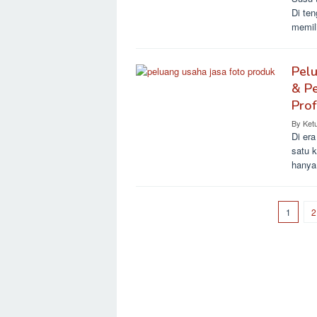
Di ten
memil
Pelu
& Pe
Prof
By
Ket
Di era
satu 
hanya
1
2