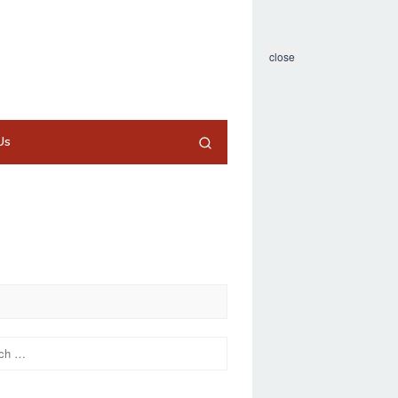
close
Us