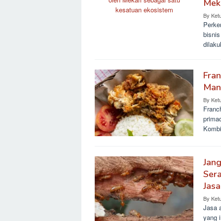
Mek
By
Ket
Perke
bisni
dilak
Fran
Man
By
Ket
Franc
primad
Kombi
Jan
Ser
Jasa
By
Ket
Jasa a
yang i