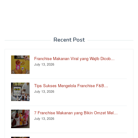
Recent Post
Franchise Makanan Viral yang Wajib Dicob…
July 13, 2026
Tips Sukses Mengelola Franchise F&B…
July 13, 2026
7 Franchise Makanan yang Bikin Omzet Mel…
July 13, 2026