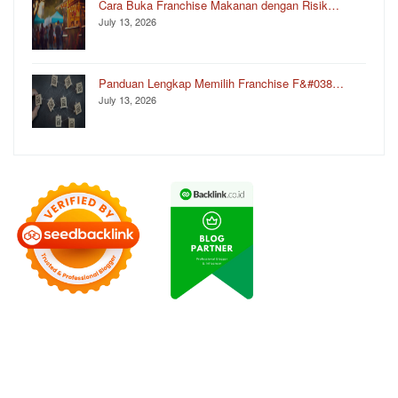
Cara Buka Franchise Makanan dengan Risik…
July 13, 2026
Panduan Lengkap Memilih Franchise F&#038…
July 13, 2026