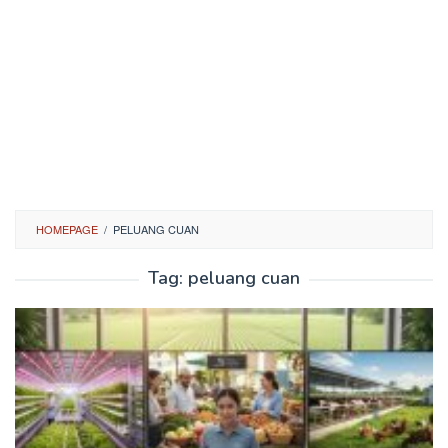
HOMEPAGE
/
PELUANG CUAN
Tag:
peluang cuan