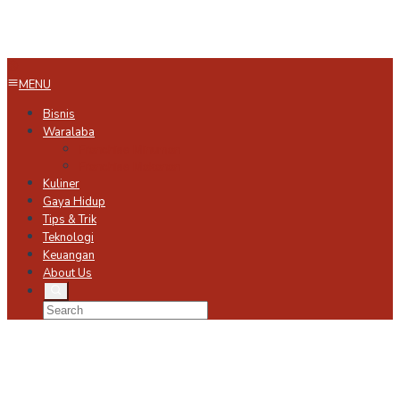
MENU
Bisnis
Waralaba
Franchise Minuman
Franchise Makanan
Kuliner
Gaya Hidup
Tips & Trik
Teknologi
Keuangan
About Us