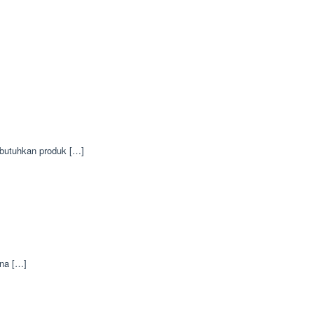
mbutuhkan produk […]
ena […]