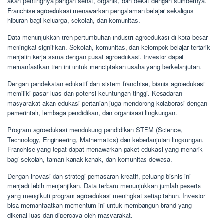
akan pentingnya pangan sehat, organik, dan dekat dengan sumbernya.
Franchise agroedukasi menawarkan pengalaman belajar sekaligus
hiburan bagi keluarga, sekolah, dan komunitas.
Data menunjukkan tren pertumbuhan industri agroedukasi di kota besar
meningkat signifikan. Sekolah, komunitas, dan kelompok belajar tertarik
menjalin kerja sama dengan pusat agroedukasi. Investor dapat
memanfaatkan tren ini untuk menciptakan usaha yang berkelanjutan.
Dengan pendekatan edukatif dan sistem franchise, bisnis agroedukasi
memiliki pasar luas dan potensi keuntungan tinggi. Kesadaran
masyarakat akan edukasi pertanian juga mendorong kolaborasi dengan
pemerintah, lembaga pendidikan, dan organisasi lingkungan.
Program agroedukasi mendukung pendidikan STEM (Science,
Technology, Engineering, Mathematics) dan keberlanjutan lingkungan.
Franchise yang tepat dapat menawarkan paket edukasi yang menarik
bagi sekolah, taman kanak-kanak, dan komunitas dewasa.
Dengan inovasi dan strategi pemasaran kreatif, peluang bisnis ini
menjadi lebih menjanjikan. Data terbaru menunjukkan jumlah peserta
yang mengikuti program agroedukasi meningkat setiap tahun. Investor
bisa memanfaatkan momentum ini untuk membangun brand yang
dikenal luas dan dipercaya oleh masyarakat.