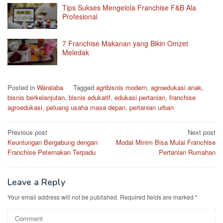
Tips Sukses Mengelola Franchise F&B Ala
Profesional
7 Franchise Makanan yang Bikin Omzet
Meledak
Posted in
Waralaba
Tagged
agribisnis modern
,
agroedukasi anak
,
bisnis berkelanjutan
,
bisnis edukatif
,
edukasi pertanian
,
franchise
agroedukasi
,
peluang usaha masa depan
,
pertanian urban
Post
Previous post
Next post
Keuntungan Bergabung dengan
Modal Minim Bisa Mulai Franchise
navigation
Franchise Peternakan Terpadu
Pertanian Rumahan
Leave a Reply
Your email address will not be published.
Required fields are marked
*