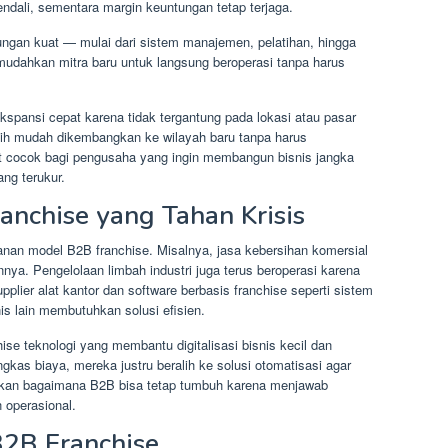
endali, sementara margin keuntungan tetap terjaga.
ngan kuat — mulai dari sistem manajemen, pelatihan, hingga
udahkan mitra baru untuk langsung beroperasi tanpa harus
ekspansi cepat karena tidak tergantung pada lokasi atau pasar
ebih mudah dikembangkan ke wilayah baru tanpa harus
t cocok bagi pengusaha yang ingin membangun bisnis jangka
ang terukur.
nchise yang Tahan Krisis
an model B2B franchise. Misalnya, jasa kebersihan komersial
nya. Pengelolaan limbah industri juga terus beroperasi karena
pplier alat kantor dan software berbasis franchise seperti sistem
s lain membutuhkan solusi efisien.
ise teknologi yang membantu digitalisasi bisnis kecil dan
s biaya, mereka justru beralih ke solusi otomatisasi agar
jukkan bagaimana B2B bisa tetap tumbuh karena menjawab
n operasional.
B2B Franchise