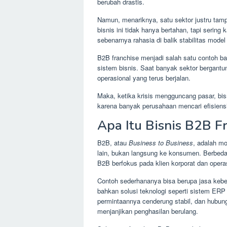
berubah drastis.
Namun, menariknya, satu sektor justru tamp
bisnis ini tidak hanya bertahan, tapi sering 
sebenarnya rahasia di balik stabilitas model
B2B franchise menjadi salah satu contoh ba
sistem bisnis. Saat banyak sektor bergantun
operasional yang terus berjalan.
Maka, ketika krisis mengguncang pasar, bisn
karena banyak perusahaan mencari efisiensi 
Apa Itu Bisnis B2B F
B2B, atau
Business to Business
, adalah mo
lain, bukan langsung ke konsumen. Berbeda 
B2B berfokus pada klien korporat dan operas
Contoh sederhananya bisa berupa jasa kebersi
bahkan solusi teknologi seperti sistem ERP
permintaannya cenderung stabil, dan hubung
menjanjikan penghasilan berulang.