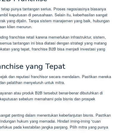
e tetap punya tantangan serius. Proses negosiasinya biasanya
mbil keputusan di perusahaan. Selain itu, keberhasilan sangat
trak yang dijalin. Tanpa sistem manajemen yang baik, hubungan
aan klien menurun.
ding franchise retail karena memerlukan infrastruktur, sistem,
emua tantangan ini bisa diatasi dengan strategi yang matang
atan yang tepat, franchise B2B bisa menjadi investasi yang
anchise yang Tepat
jak dan reputasi franchisor secara mendalam. Pastikan mereka
an pelatihan menyeluruh untuk mitra.
 layanan atau produk B2B tersebut benar-benar dibutuhkan di
 keputusan sebelum memahami pola bisnis dan prospek
 sangat penting dalam menentukan keberlanjutan bisnis. Pastikan
rlindungan hukum yang memadai. Hindari iming-iming “cuan
berfokus pada kestabilan jangka panjang. Pilih mitra yang punya