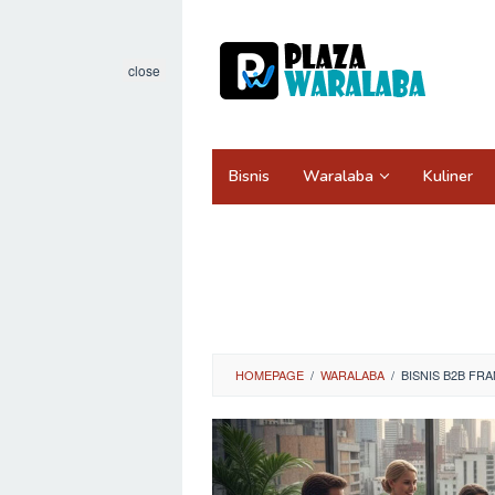
Skip
to
content
close
Bisnis
Waralaba
Kuliner
HOMEPAGE
/
WARALABA
/
BISNIS B2B FRA