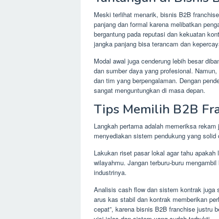
Meski terlihat menarik, bisnis B2B franchis
panjang dan formal karena melibatkan penga
bergantung pada reputasi dan kekuatan kon
jangka panjang bisa terancam dan kepercay
Modal awal juga cenderung lebih besar diban
dan sumber daya yang profesional. Namun, s
dan tim yang berpengalaman. Dengan pendek
sangat menguntungkan di masa depan.
Tips Memilih B2B Fr
Langkah pertama adalah memeriksa rekam je
menyediakan sistem pendukung yang solid d
Lakukan riset pasar lokal agar tahu apakah
wilayahmu. Jangan terburu-buru mengambil
industrinya.
Analisis cash flow dan sistem kontrak juga
arus kas stabil dan kontrak memberikan pe
cepat”, karena bisnis B2B franchise justru 
visi jelas dan sistem yang sudah terbukti.