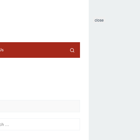
close
Us