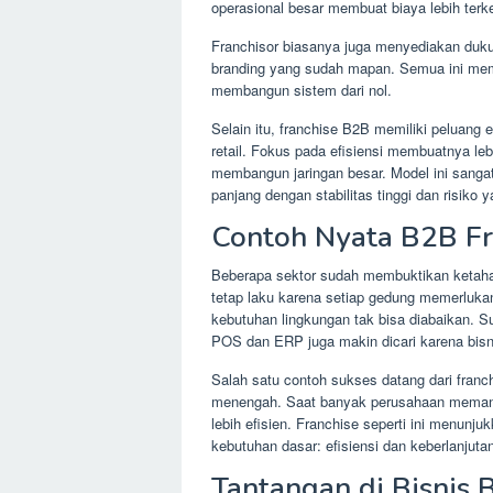
operasional besar membuat biaya lebih terk
Franchisor biasanya juga menyediakan duku
branding yang sudah mapan. Semua ini mem
membangun sistem dari nol.
Selain itu, franchise B2B memiliki peluang 
retail. Fokus pada efisiensi membuatnya l
membangun jaringan besar. Model ini sanga
panjang dengan stabilitas tinggi dan risiko y
Contoh Nyata B2B Fra
Beberapa sektor sudah membuktikan ketahan
tetap laku karena setiap gedung memerlukan
kebutuhan lingkungan tak bisa diabaikan. Su
POS dan ERP juga makin dicari karena bisni
Salah satu contoh sukses datang dari franch
menengah. Saat banyak perusahaan memangka
lebih efisien. Franchise seperti ini menun
kebutuhan dasar: efisiensi dan keberlanjuta
Tantangan di Bisnis 