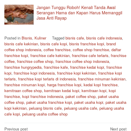
Jangan Tunggu Roboh! Kenali Tanda Awal
Serangan Hama dan Kapan Harus Memanggil
Jasa Anti Rayap
Posted in
Bisnis
,
Kuliner
Tagged
bisnis cafe
,
bisnis cafe indonesia
,
bisnis cafe kekinian
,
bisnis cafe kopi
,
bisnis franchise kopi
,
brand
coffee shop indonesia
,
coffee franchise
,
coffee shop franchise
,
daftar
franchise kopi
,
franchise cafe kekinian
,
franchise cafe terlaris
,
franchise
coffee
,
franchise coffee shop
,
franchise coffee shop indonesia
,
franchise hungrypedia
,
franchise kafe
,
franchise kedai kopi
,
franchise
kopi
,
franchise kopi indonesia
,
franchise kopi kekinian
,
franchise kopi
terlaris
,
franchise kopi terlaris di indonesia
,
franchise minuman kekinian
,
franchise minuman kopi
,
harga franchise kopi
,
kedai kopi franchise
,
kemitraan coffee shop
,
kemitraan kedai kopi
,
kemitraan kopi
,
kopi
franchise
,
kopi franchise indonesia
,
paket coffee shop
,
paket usaha
coffee shop
,
paket usaha franchise kopi
,
paket usaha kopi
,
paket usaha
kopi kekinian
,
peluang bisnis cafe
,
peluang usaha cafe
,
peluang usaha
cafe kopi
,
peluang usaha coffee shop
Post
Previous post
Next post