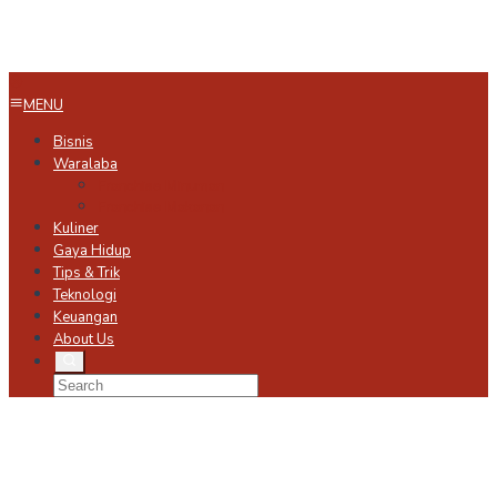
MENU
Bisnis
Waralaba
Franchise Minuman
Franchise Makanan
Kuliner
Gaya Hidup
Tips & Trik
Teknologi
Keuangan
About Us